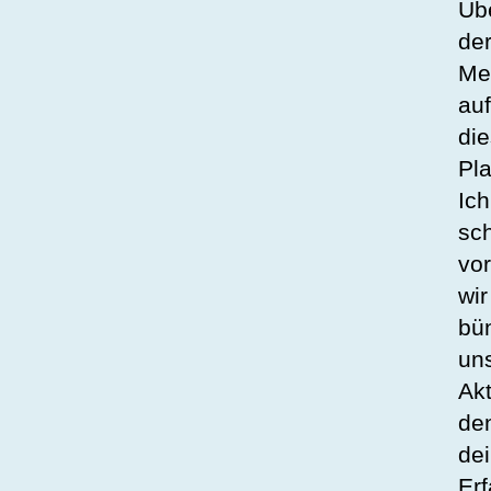
Üb
de
Me
auf
di
Pl
Ich
sc
vor
wir
bü
un
Akt
de
de
Er