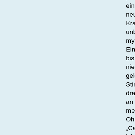
ei
ne
Kra
un
mys
Ei
bis
nie
ge
St
dr
an
me
Oh
„C