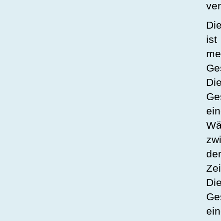
ve
Di
ist
me
Ge
Di
Ge
ei
Wä
zw
de
Zei
Di
Ge
ein