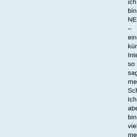
ich
bin
NE
–
ei
kün
Int
so
sa
me
Sc
Ich
ab
bin
vie
me