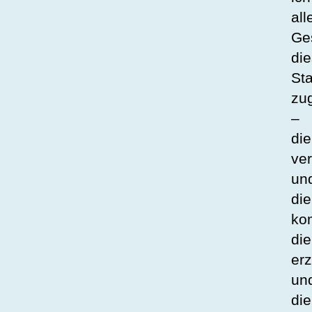
all
Ge
die
Sta
zug
–
die
ve
un
die
ko
die
erz
un
die