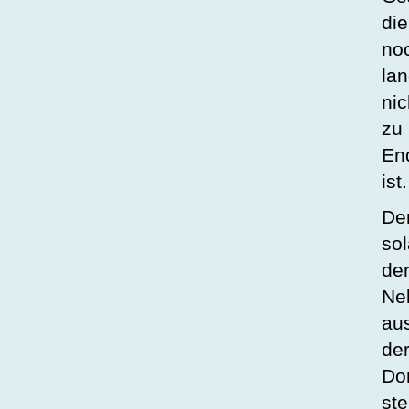
die
no
la
nic
zu
En
ist.
De
so
de
Ne
au
de
Do
ste