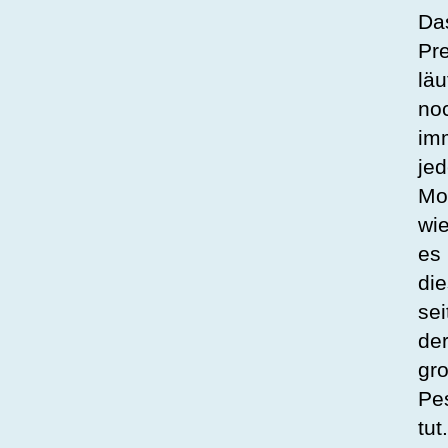
Da
Pre
läu
no
im
je
Mo
wi
es
die
sei
de
gr
Pe
tut.